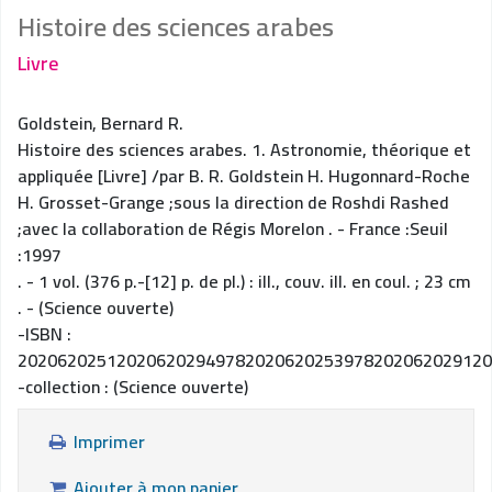
Histoire des sciences arabes
Livre
Goldstein, Bernard R.
Histoire des sciences arabes
. 1. Astronomie, théorique et
appliquée [Livre] /par B. R. Goldstein H. Hugonnard-Roche
H. Grosset-Grange ;sous la direction de Roshdi Rashed
;avec la collaboration de Régis Morelon . - France :Seuil
:1997
. - 1 vol. (376 p.-[12] p. de pl.) : ill., couv. ill. en coul. ; 23 cm
. - (Science ouverte)
-ISBN :
202062025120206202949782020620253978202062029120
-collection : (Science ouverte)
Imprimer
Ajouter à mon panier