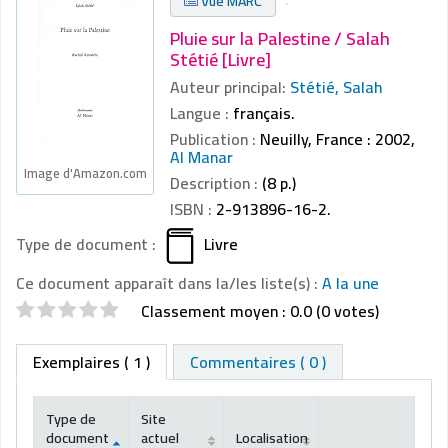
Vue MARC
Pluie sur la Palestine / Salah
Stétié [Livre]
Auteur principal:
Stétié, Salah
Langue :
français.
Publication :
Neuilly, France : 2002,
Al Manar
Image d'Amazon.com
Description :
(8 p.)
ISBN :
2-913896-16-2.
Type de document :
Livre
Ce document apparaît dans la/les liste(s) :
A la une
Evaluations
Classement moyen : 0.0 (0 votes)
Exemplaires
( 1 )
Commentaires ( 0 )
Type de
Site
document
actuel
Localisation